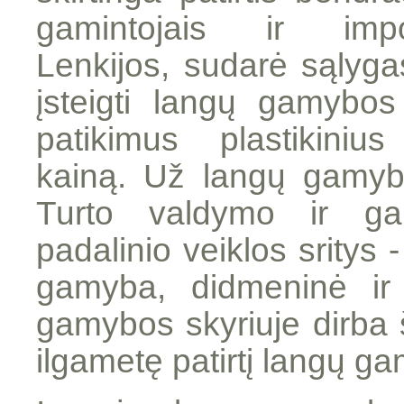
gamintojais ir impo
Lenkijos, sudarė sąlygas
įsteigti langų gamybos 
patikimus plastikini
kainą. Už langų gamyb
Turto valdymo ir ga
padalinio veiklos sritys 
gamyba, didmeninė i
gamybos skyriuje dirba ši
ilgametę patirtį langų ga