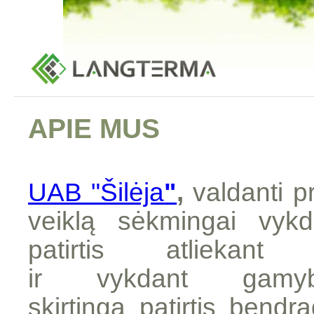
APIE MUS
UAB "Šilėja
"
,
valdanti p
veiklą sėkmingai vy
patirtis atliekant 
ir vykdant gamy
skirtinga patirtis bend