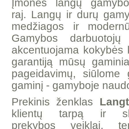
Įmonės langų gamybos
raj. Langų ir durų gamy
medžiagos ir modern
Gamybos darbuotojų p
akcentuojama kokybės ko
garantiją mūsų gaminia
pageidavimų, siūlome ge
gaminį - gamyboje nau
Prekinis ženklas
Langt
klientų tarpą ir sk
prekybos veiklai, ten