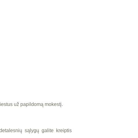
miestus už papildomą mokestį.
etalesnių sąlygų galite kreiptis