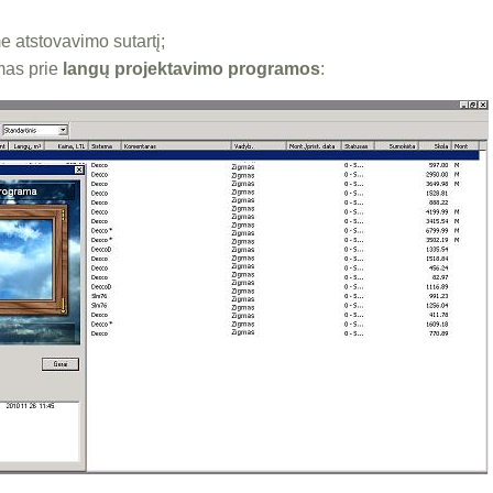
 atstovavimo sutartį;
mas prie
langų projektavimo programos
: