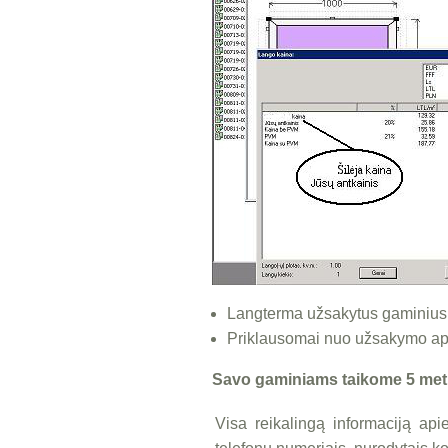
Langterma užsakytus gaminius 
Priklausomai nuo užsakymo apim
Savo gaminiams taikome 5 metų
Visa reikalingą informaciją api