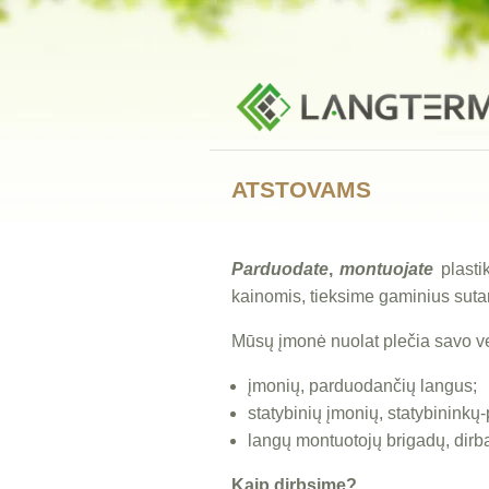
ATSTOVAMS
Parduodate
,
montuojate
plasti
kainomis, tieksime gaminius sutar
Мūsų įmonė nuolat plečia savo ve
įmonių, parduodančių langus;
statybinių įmonių, statybininkų-
langų montuotojų brigadų, dirb
Kaip dirbsime?