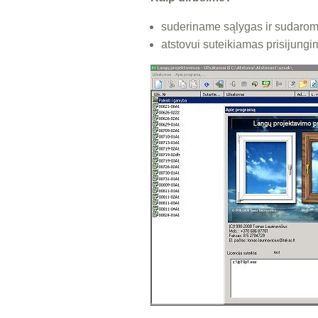
suderiname sąlygas ir sudarome
atstovui suteikiamas prisijungi