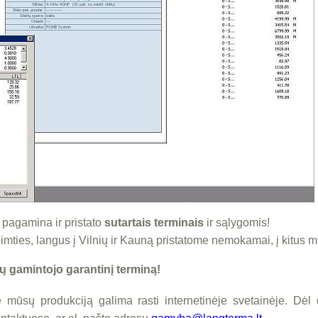
pagamina ir pristato
sutartais terminais
ir sąlygomis!
ties, langus į Vilnių ir Kauną pristatome nemokamai, į kitus 
 gamintojo garantinį terminą!
e mūsų produkciją galima rasti internetinėje svetainėje. Dėl d