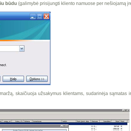
niu būdu
(galimybė prisijungti kliento namuose per nešiojamą įre
 maržą, skaičiuoja užsakymus klientams, sudarinėja sąmatas i