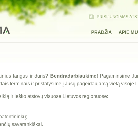
PRISIJUNGIMAS AT
PRADŽIA
APIE M
kinius langus ir duris?
Bendradarbiaukime!
Pagaminsime Jums
tais terminais ir pristatysime į Jūsų pageidaujamą vietą visoje 
iklą ir ieško atstovų visuose Lietuvos regionuose:
patentininkų;
ančių savarankiškai.